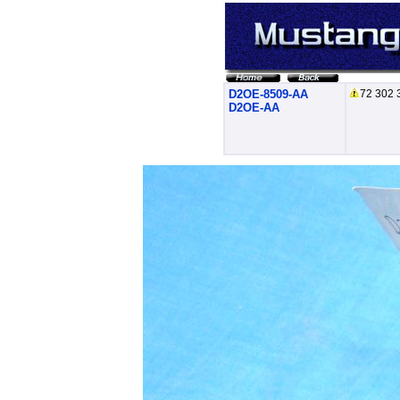
D2OE-8509-AA
72 302 
D2OE-AA