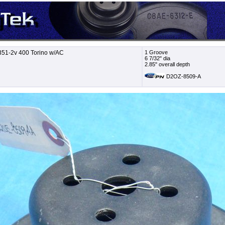
351-2v 400 Torino w/AC
1 Groove
6 7/32" dia
2.85" overall depth
D2OZ-8509-A